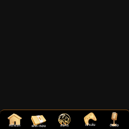
เข้าเล่น
หน้าแรก
ติดต่อ
สมัคร
ฝาก-ถอน